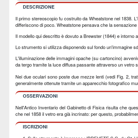
DESCRIZIONE
Il primo stereoscopio fu costruito da Wheatstone nel 1838. L'i
differiscono di poco. Wheatstone pensava che la sensazione 
Il modello qui descritto è dovuto a Brewster (1844) e intorno 
Lo strumento si utilizza disponendo sul fondo un'immagine sdo
L'illuminazione delle immagini opache (su cartoncino) avveniv
da tergo tramite la luce diffusa passante attraverso un vetro s
Nei due oculari sono poste due mezze lenti (vedi Fig. 2, tra
generalmente ottenute tramite un apparecchio fotografico muni
OSSERVAZIONI
Nell'Antico Inventario del Gabinetto di Fisica risulta che qu
che nel 1858 il vetro era già incrinato: per questo, probabilme
ISCRIZIONI