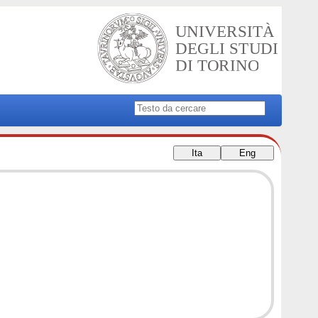
Ita
Eng