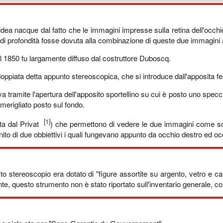
dea nacque dal fatto che le immagini impresse sulla retina dell'occhio
di profondità fosse dovuta alla combinazione di queste due immagini
al 1850 fu largamente diffuso dal costruttore Duboscq.
ppiata detta appunto stereoscopica, che si introduce dall'apposita f
a tramite l'apertura dell'apposito sportellino su cui è posto uno spec
merigliato posto sul fondo.
[1]
tta dal Privat
) che permettono di vedere le due immagini come sov
to di due obbiettivi i quali fungevano appunto da occhio destro ed occ
esto stereoscopio era dotato di "figure assortite su argento, vetro e 
nte, questo strumento non è stato riportato sull'inventario generale, c