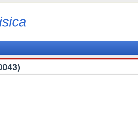
isica
0043)