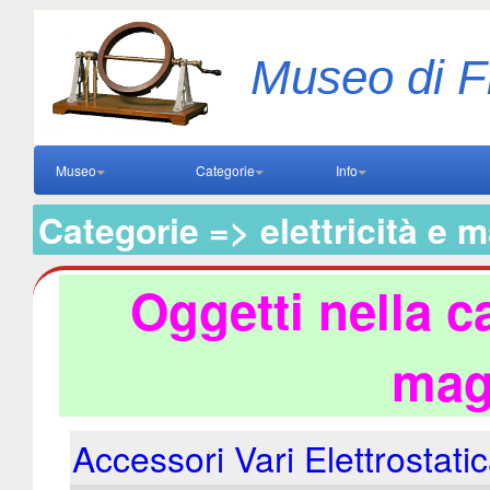
Museo di F
Museo
Categorie
Info
Categorie => elettricità e 
Oggetti nella ca
mag
Accessori Vari Elettrostati