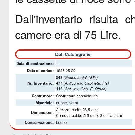
Dall'inventario risulta 
camere era di 75 Lire.
Dati Catalografici
Data di costruzione:
---
Data di carico:
1835-05-29
542
(
Generale dal 1874)
Nr. Inventario:
477
(
Antico inv. Gabinetto Fis)
112
(
Ant. inv. Gab. F. Ottica)
Costruttore:
Costruttore sconosciuto
Materiale:
ottone, vetro
Altezza totale: 28,5 cm;
Dimensioni:
Camera lucida: 5,5 cm x 3 cm x 4 cm
Conservazione:
buono