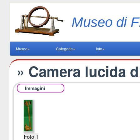
Museo di F
Museo
Categorie
Info
» Camera lucida di
Immagini
Foto 1