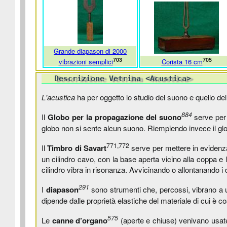
Grande diapason di 2000
703
705
vibrazioni semplici
Corista 16 cm
Descrizione Vetrina <Acustica>
L'acustica
ha per oggetto lo studio del suono e quello delle
884
Il
Globo per la propagazione del suono
serve per 
globo non si sente alcun suono. Riempiendo invece il glob
771,772
Il
Timbro di Savart
serve per mettere in evidenza
un cilindro cavo, con la base aperta vicino alla coppa e l
cilindro vibra in risonanza. Avvicinando o allontanando i 
291
I
diapason
sono strumenti che, percossi, vibrano a 
dipende dalle proprietà elastiche del materiale di cui è cos
575
Le
canne d’organo
(aperte e chiuse) venivano usate p