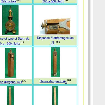
330
357
Orizzontale
300 a 600 Hertz
Diapason Elettromagnetico
ore di tono di Stern da
456
UT
419
0 a 1200 Hertz
1
578
Canna d'organo LA
577
na d'organo 14-4
3