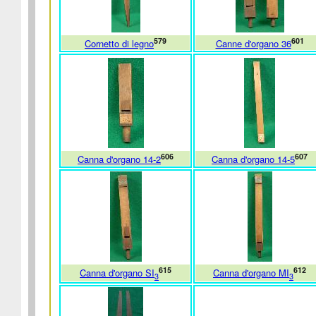
579
601
Cornetto di legno
Canne d'organo 36
606
607
Canna d'organo 14-2
Canna d'organo 14-5
615
612
Canna d'organo SI
Canna d'organo MI
3
3