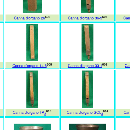
602
603
Canna d'organo 26
Canna d'organo 36-3
Can
608
609
Canna d'organo 14-6
Canna d'organo 33-1
Ca
613
614
Canna d'organo FA
Canna d'organo SOL
Can
3
3