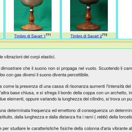
771
772
Timbro di Savart 1
Timbro di Savart 2
 vibrazioni dei corpi elastici.
dimostrare che il suono non si propaga nel vuoto. Scuotendo il campa
o con gas diversi il suono diventa percettibile.
 come la presenza di una cassa di risonanza aumenti l'intensità del 
'altra base chiusa, e si sfrega il bordo della coppa con un archetto, i
due elementi, oppure variando la lunghezza del cilindro, si trova un pu
una determinata frequenza ed emettono di conseguenza un determinat
tituito, dalla lunghezza e dalla distanza fra i rami (
rebbi
) della forcell
er studiare le caratteristiche fisiche della colonna d'aria vibrante al 