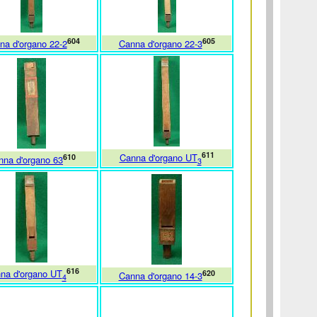
604
605
na d'organo 22-2
Canna d'organo 22-3
611
Canna d'organo UT
610
nna d'organo 63
3
616
na d'organo UT
620
Canna d'organo 14-3
4