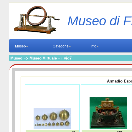
Museo di F
Museo
Categorie
Info
Museo => Museo Virtuale => vid7
Armadio Espos