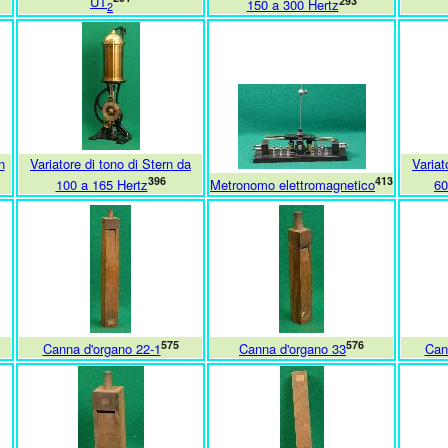
UT
293
150 a 300 Hertz
2
n
Variatore di tono di Stern da
Variat
396
413
100 a 165 Hertz
Metronomo elettromagnetico
60
575
576
Canna d'organo 22-1
Canna d'organo 33
Can