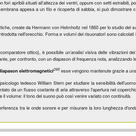
i apribili situati all’altezza dei ventri, oppure con setti estraibili, 
embrana appesa a un filo e ricoperta di sabbia, si può dimostrare c
tiche, create da Hermann von Helmholtz nel 1860 per lo studio del suo
 introdotta nell'orecchio. Forma e volumi dei risuonatori sono calcola
 comparatore ottico}, è possibile un’analisi visiva delle vibrazioni d
nte, per confronto, con un diapason di frequenza nota, analizzando le
295
diapason elettromagnetici
esse vengono mantenute grazie a una el
 psicologo tedesco William Stern per studiare la sensibilità dell'uo
entato da un flusso costante di aria attraverso l'apertura nel coperchio
e il volume: il tono del suono può così venire variato con continuità.
terferenza tra le onde sonore e per misurare la loro lunghezza d'on