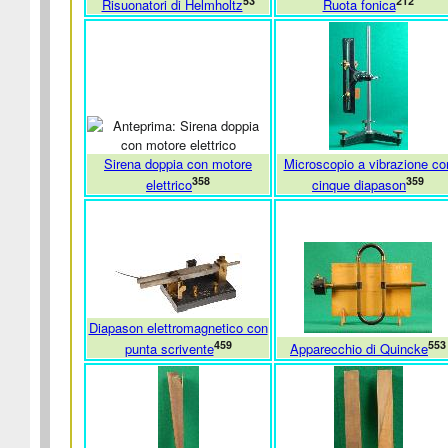
53
212
Risuonatori di Helmholtz
Ruota fonica
Sirena doppia con motore
Microscopio a vibrazione co
358
359
elettrico
cinque diapason
Diapason elettromagnetico con
459
553
punta scrivente
Apparecchio di Quincke