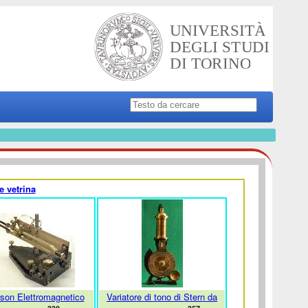
e vetrina
son Elettromagnetico
Variatore di tono di Stern da