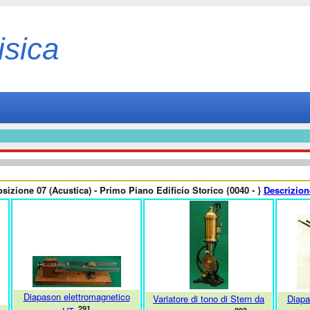
isica
izione 07 (Acustica) - Primo Piano Edificio Storico {0040 - }
Descrizion
Diapason elettromagnetico
Variatore di tono di Stern da
Diapa
291