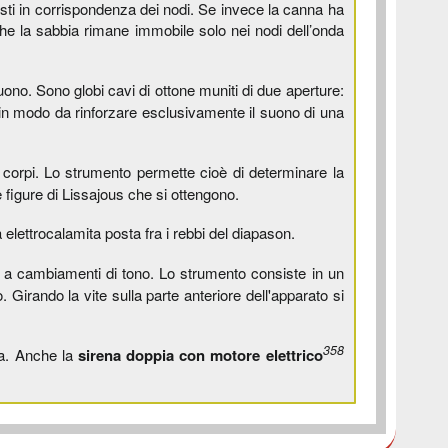
posti in corrispondenza dei nodi. Se invece la canna ha
he la sabbia rimane immobile solo nei nodi dell’onda
no. Sono globi cavi di ottone muniti di due aperture:
ti in modo da rinforzare esclusivamente il suono di una
ei corpi. Lo strumento permette cioè di determinare la
 figure di Lissajous che si ottengono.
ettrocalamita posta fra i rebbi del diapason.
mo a cambiamenti di tono. Lo strumento consiste in un
. Girando la vite sulla parte anteriore dell'apparato si
358
da. Anche la
sirena doppia con motore elettrico