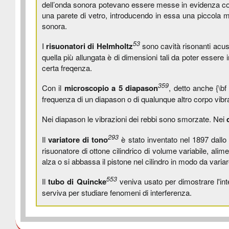
dell’onda sonora potevano essere messe in evidenza con for
una parete di vetro, introducendo in essa una piccola m
sonora.
53
I
risuonatori di Helmholtz
sono cavità risonanti acus
quella più allungata è di dimensioni tali da poter essere
certa freqenza.
359
Con il
microscopio a 5 diapason
, detto anche {\bf
frequenza di un diapason o di qualunque altro corpo vibra
Nei diapason le vibrazioni dei rebbi sono smorzate. Nei
293
Il
variatore di tono
è stato inventato nel 1897 dallo
risuonatore di ottone cilindrico di volume variabile, alim
alza o si abbassa il pistone nel cilindro in modo da variar
553
Il
tubo di Quincke
veniva usato per dimostrare l'in
serviva per studiare fenomeni di interferenza.