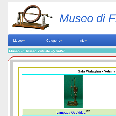
Museo di F
Museo
Categorie
Info
Museo => Museo Virtuale => vid57
Sala Wataghin - Vetrina 
170
Lampada Ossidrica