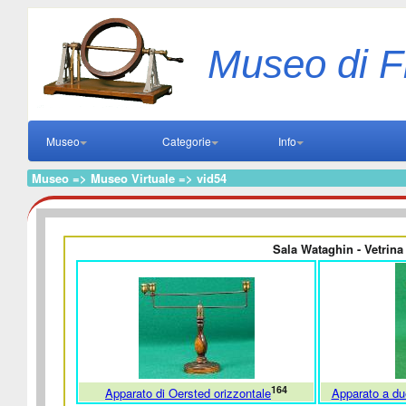
Museo di F
Museo
Categorie
Info
Museo => Museo Virtuale => vid54
Sala Wataghin - Vetrina 
164
Apparato di Oersted orizzontale
Apparato a du