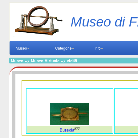
Museo di F
Museo
Categorie
Info
Museo => Museo Virtuale => vid45
277
Bussola