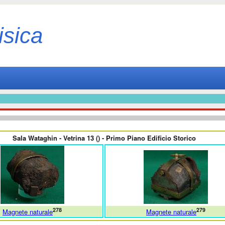
isica
Sala Wataghin - Vetrina 13 () - Primo Piano Edificio Storico
278
279
Magnete naturale
Magnete naturale