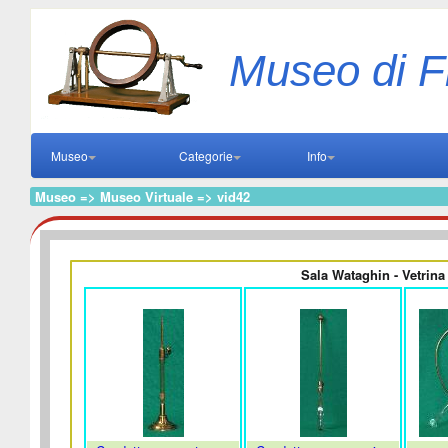
Museo di F
Museo
Categorie
Info
Museo => Museo Virtuale => vid42
Sala Wataghin - Vetrina 