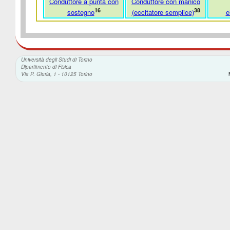
Conduttore a punta con
Conduttore con manico
16
38
sostegno
(eccitatore semplice)
e
Università degli Studi di Torino
Dipartimento di Fisica
Via P. Giuria, 1 - 10125 Torino