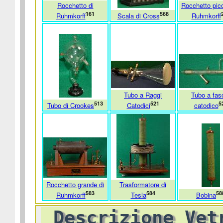
Rocchetto di
Rocchetto picc
161
568
Ruhmkorff
Scala di Cross
Ruhmkorff
Tubo a Raggi
Tubo a fas
513
521
5
Tubo di Crookes
Catodici
catodico
Rocchetto grande di
Trasformatore di
583
584
58
Ruhmkorff
Tesla
Bobina
Descrizione Vet