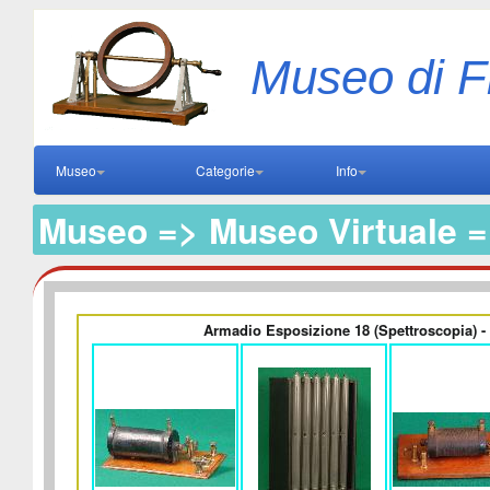
Museo di F
Museo
Categorie
Info
Museo => Museo Virtuale =
Armadio Esposizione 18 (Spettroscopia) - P