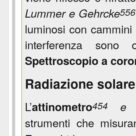
Lummer e Gehrcke
556
luminosi con cammini ot
interferenza sono o
Spettroscopio a coro
Radiazione solare
L’
attinometro
e 
454
strumenti che misuran